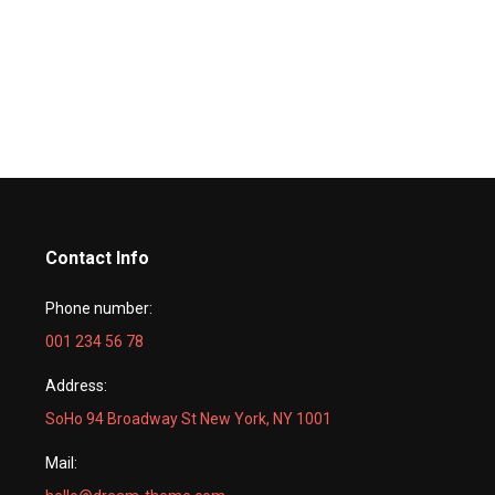
Contact Info
Phone number:
001 234 56 78
Address:
SoHo 94 Broadway St New York, NY 1001
Mail: