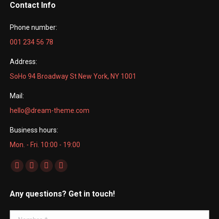
Contact Info
Phone number:
001 234 56 78
Address:
SoHo 94 Broadway St New York, NY 1001
Mail:
hello@dream-theme.com
Business hours:
Mon. - Fri. 10:00 - 19:00
Encuéntranos en:
Facebook
X
Dribbble
YouTube
page
page
page
page
Any questions? Get in touch!
opens
opens
opens
opens
in
in
in
in
Nombre *