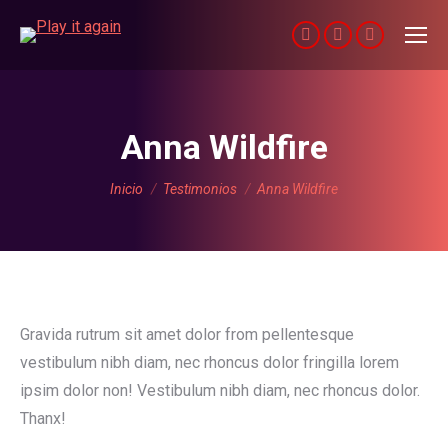
Facebook
X
Dribbble
page
page
page
opens
opens
opens
in
in
in
Anna Wildfire
new
new
new
Estás aquí:
window
window
window
Inicio
Testimonios
Anna Wildfire
Gravida rutrum sit amet dolor from pellentesque
vestibulum nibh diam, nec rhoncus dolor fringilla lorem
ipsim dolor non! Vestibulum nibh diam, nec rhoncus dolor.
Thanx!